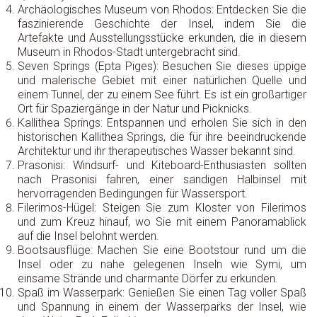
Archäologisches Museum von Rhodos: Entdecken Sie die
faszinierende Geschichte der Insel, indem Sie die
Artefakte und Ausstellungsstücke erkunden, die in diesem
Museum in Rhodos-Stadt untergebracht sind.
Seven Springs (Epta Piges): Besuchen Sie dieses üppige
und malerische Gebiet mit einer natürlichen Quelle und
einem Tunnel, der zu einem See führt. Es ist ein großartiger
Ort für Spaziergänge in der Natur und Picknicks.
Kallithea Springs: Entspannen und erholen Sie sich in den
historischen Kallithea Springs, die für ihre beeindruckende
Architektur und ihr therapeutisches Wasser bekannt sind.
Prasonisi: Windsurf- und Kiteboard-Enthusiasten sollten
nach Prasonisi fahren, einer sandigen Halbinsel mit
hervorragenden Bedingungen für Wassersport.
Filerimos-Hügel: Steigen Sie zum Kloster von Filerimos
und zum Kreuz hinauf, wo Sie mit einem Panoramablick
auf die Insel belohnt werden.
Bootsausflüge: Machen Sie eine Bootstour rund um die
Insel oder zu nahe gelegenen Inseln wie Symi, um
einsame Strände und charmante Dörfer zu erkunden.
Spaß im Wasserpark: Genießen Sie einen Tag voller Spaß
und Spannung in einem der Wasserparks der Insel, wie